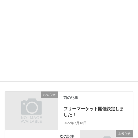
が確認されました。
なお、当該職員は7月22日(金)以降、出勤せずに自宅療養をして
おります。
北海道が示す方法により調査を行った結果、関係者に感染の可
能性がある方は、おりませんが、
当道の駅では引き続き職員の健康観察を行うほか、感染症対策を
徹底のうえ、業務を継続してまいります。
お知らせ
カテゴリー
お知らせ
前の記事
フリーマーケット開催決定しま
した！
2022年7月18日
お知らせ
次の記事